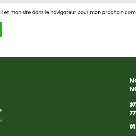
l et mon site dans le navigateur pour mon prochain com
N
N
37
e
77
,
01