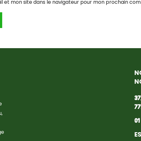
l et mon site dans le navigateur pour mon prochain com
N
N
37
e
77
,
01
ge
E