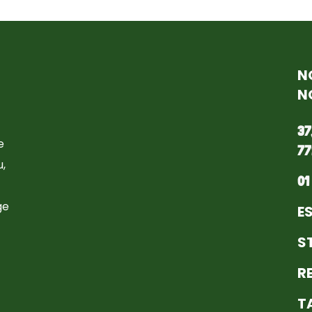
N
N
37
e
77
,
01
ge
E
S
R
T