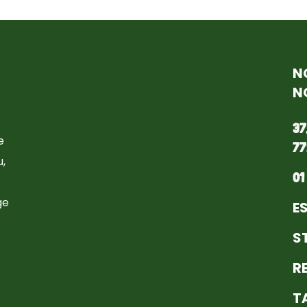
N
N
37
e
77
,
01
ge
E
S
R
T