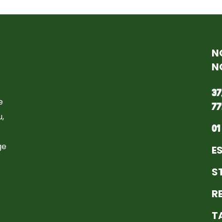
N
N
37
e
77
,
01
ge
E
S
R
T