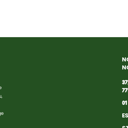
N
N
37
e
77
,
01
ge
E