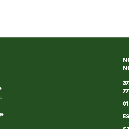
N
N
37
e
77
,
01
ge
E