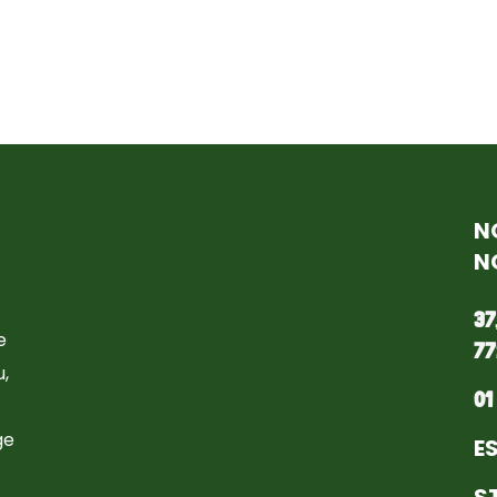
N
N
37
e
77
,
01
ge
E