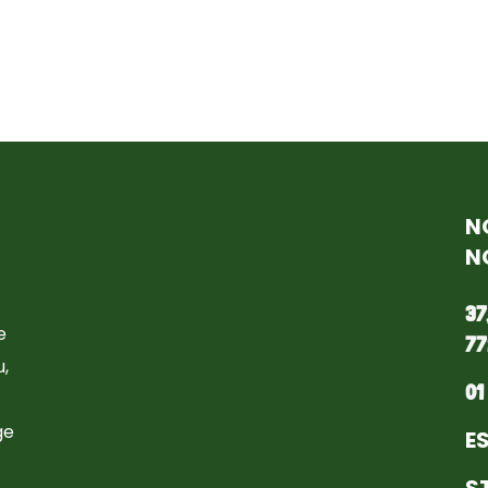
N
N
37
e
77
,
01
ge
E